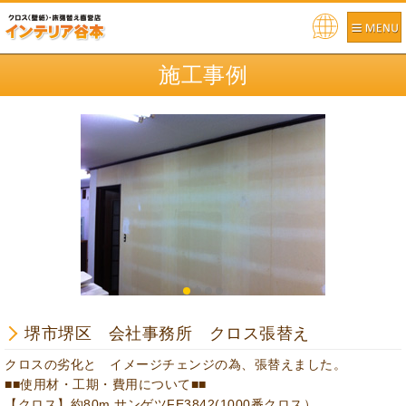
Pow
ere
施工事例
d by
堺市堺区 会社事務所 クロス張替え
クロスの劣化と イメージチェンジの為、張替えました。
■■使用材・工期・費用について■■
【クロス】約80m サンゲツFE3842(1000番クロス）